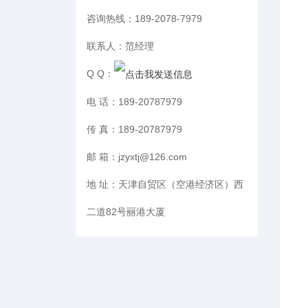
咨询热线：
189-2078-7979
联系人：
范经理
Q Q：
电 话：
189-20787979
传 真：
189-20787979
邮 箱：
jzyxtj@126.com
地 址：
天津自贸区（空港经济区）西
二道82号丽港大厦